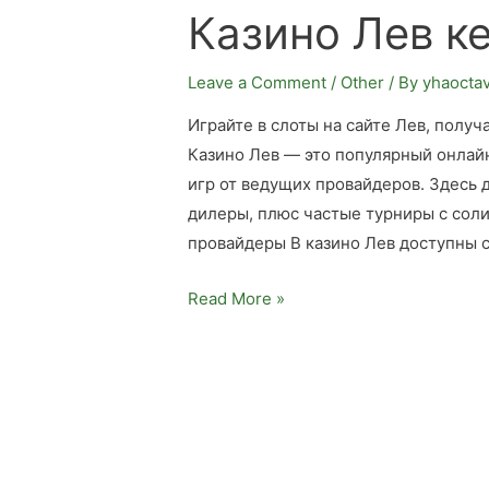
Казино Лев к
Leave a Comment
/
Other
/ By
yhaoctav
Играйте в слоты на сайте Лев, получ
Казино Лев — это популярный онлайн
игр от ведущих провайдеров. Здесь д
дилеры, плюс частые турниры с сол
провайдеры В казино Лев доступны с
Read More »