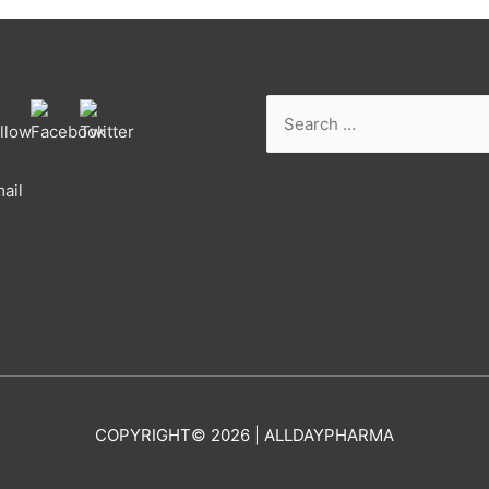
COPYRIGHT© 2026 | ALLDAYPHARMA