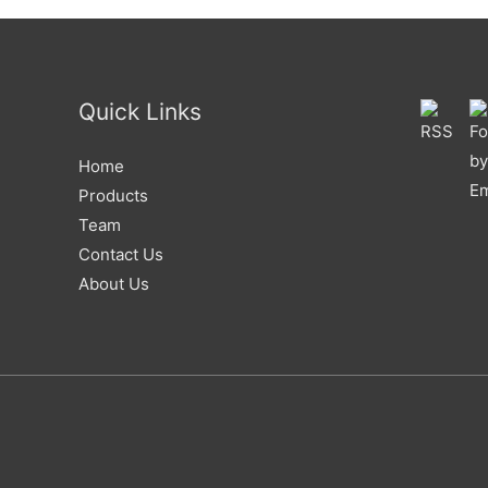
Quick Links
Home
Products
Team
Contact Us
About Us