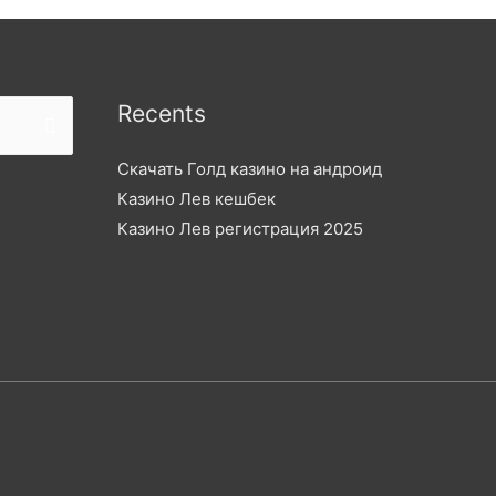
Recents
Скачать Голд казино на андроид
Казино Лев кешбек
Казино Лев регистрация 2025