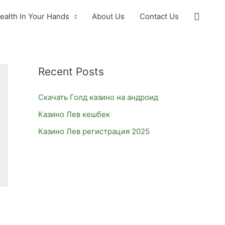
ealth In Your Hands
About Us
Contact Us
Recent Posts
Скачать Голд казино на андроид
Казино Лев кешбек
Казино Лев регистрация 2025