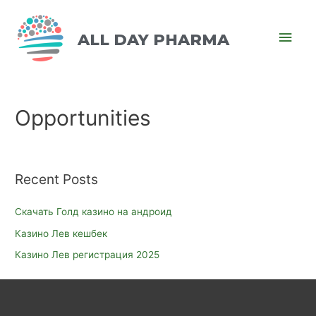
ALL DAY PHARMA
Opportunities
Recent Posts
Скачать Голд казино на андроид
Казино Лев кешбек
Казино Лев регистрация 2025